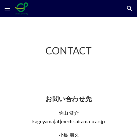
Skip to main content
Skip to navigation
CONTACT
お問い合わせ
先
蔭山 健介
kageyama[at]mech.saitama-u.ac.jp
小島 朋久