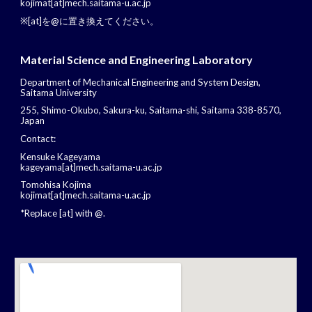
kojimat[at]mech.saitama-u.ac.jp
※[at]を@に置き換えてください。
Material Science and Engineering Laboratory
Department of Mechanical Engineering and System Design,
Saitama University
255, Shimo-Okubo, Sakura-ku, Saitama-shi, Saitama 338-8570,
Japan
Contact:
Kensuke Kageyama
kageyama[at]mech.saitama-u.ac.jp
Tomohisa Kojima
kojimat[at]mech.saitama-u.ac.jp
*Replace [at] with @.